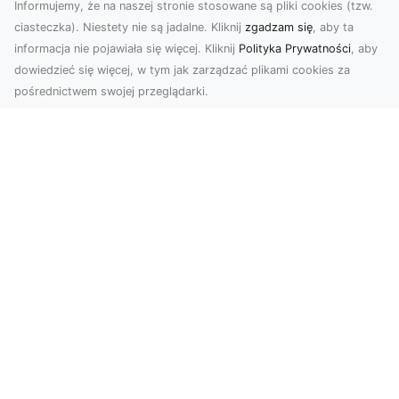
Informujemy, że na naszej stronie stosowane są pliki cookies (tzw.
ciasteczka). Niestety nie są jadalne. Kliknij
zgadzam się
, aby ta
informacja nie pojawiała się więcej. Kliknij
Polityka Prywatności
, aby
dowiedzieć się więcej, w tym jak zarządzać plikami cookies za
pośrednictwem swojej przeglądarki.
Zdjęcia dronem Tarnów – nowoczesne
podejście do fotografii z lotu ptaka
Współczesna technologia zmienia sposób, w jaki
postrzegamy przestrzeń i dokumentujemy
wydarzenia. ...