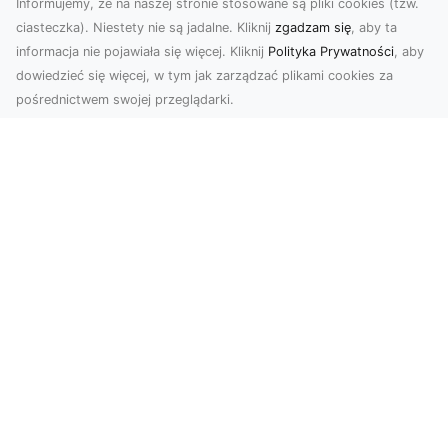
Informujemy, że na naszej stronie stosowane są pliki cookies (tzw.
ciasteczka). Niestety nie są jadalne. Kliknij
zgadzam się
, aby ta
informacja nie pojawiała się więcej. Kliknij
Polityka Prywatności
, aby
dowiedzieć się więcej, w tym jak zarządzać plikami cookies za
pośrednictwem swojej przeglądarki.
Zdjęcia dronem Tarnów – nowoczesne
podejście do fotografii z lotu ptaka
Współczesna technologia zmienia sposób, w jaki
postrzegamy przestrzeń i dokumentujemy
wydarzenia. ...