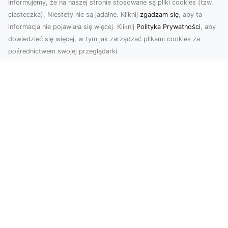
Informujemy, że na naszej stronie stosowane są pliki cookies (tzw.
ciasteczka). Niestety nie są jadalne. Kliknij
zgadzam się
, aby ta
informacja nie pojawiała się więcej. Kliknij
Polityka Prywatności
, aby
dowiedzieć się więcej, w tym jak zarządzać plikami cookies za
pośrednictwem swojej przeglądarki.
Zdjęcia dronem Tarnów – nowoczesne
podejście do fotografii z lotu ptaka
Współczesna technologia zmienia sposób, w jaki
postrzegamy przestrzeń i dokumentujemy
wydarzenia. ...