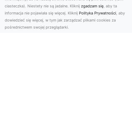
ciasteczka). Niestety nie są jadalne. Kliknij
zgadzam się
, aby ta
informacja nie pojawiała się więcej. Kliknij
Polityka Prywatności
, aby
dowiedzieć się więcej, w tym jak zarządzać plikami cookies za
pośrednictwem swojej przeglądarki.
Zdjęcia dronem Tarnów – nowoczesne
podejście do fotografii z lotu ptaka
Współczesna technologia zmienia sposób, w jaki
postrzegamy przestrzeń i dokumentujemy
wydarzenia. ...