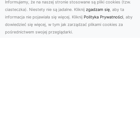
Informujemy, że na naszej stronie stosowane są pliki cookies (tzw.
ciasteczka). Niestety nie są jadalne. Kliknij
zgadzam się
, aby ta
informacja nie pojawiała się więcej. Kliknij
Polityka Prywatności
, aby
dowiedzieć się więcej, w tym jak zarządzać plikami cookies za
pośrednictwem swojej przeglądarki.
Zdjęcia dronem Tarnów – nowoczesne
podejście do fotografii z lotu ptaka
Współczesna technologia zmienia sposób, w jaki
postrzegamy przestrzeń i dokumentujemy
wydarzenia. ...